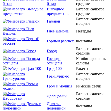
базар
средние
Выгодное
Батареи салютов
предложение
средние
Батареи салютов
Гамаюн
мощные
Гнев Демона
Петарды
Горный рассвет
Фонтаны
Батареи салютов
Город
средние
Господа
Комбинированные
офицеры
салюты
Град-100
Ракеты
Батареи салютов
ГранТуризмо
мощные
Гром и молния
Римские свечи
Батареи салютов
Дворцовый
средние
Девять с
Фонтаны
половиной