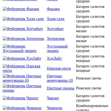
средние
Батареи салютов
Фьюжн
средние
Батареи салютов
Хали гали
средние
Батареи салютов
Хоттабыч
малые
Батареи салютов
Хотюнчик
малые
Хустальный
Батареи салютов
дворец
средние
Батареи салютов
ХэдЛайт
мощные
Батареи салютов
Царская охота
мощные
Цветные
Римские свечи
жемчужины-10
Цветные пионы
Римские свечи
Батареи салютов
Чароит
средние
Комбинированные
Чемпион
салюты