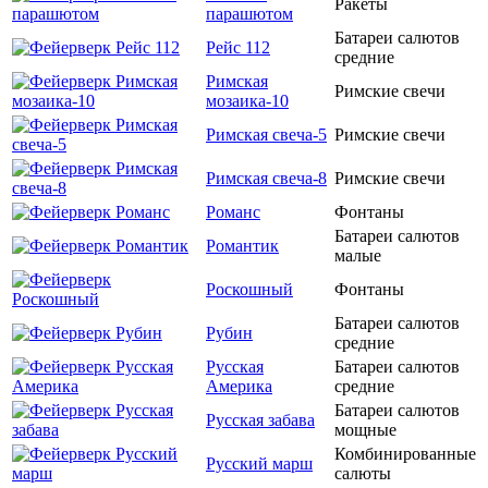
Ракеты
парашютом
Батареи салютов
Рейс 112
средние
Римская
Римские свечи
мозаика-10
Римская свеча-5
Римские свечи
Римская свеча-8
Римские свечи
Романс
Фонтаны
Батареи салютов
Романтик
малые
Роскошный
Фонтаны
Батареи салютов
Рубин
средние
Русская
Батареи салютов
Америка
средние
Батареи салютов
Русская забава
мощные
Комбинированные
Русский марш
салюты