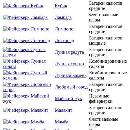
Батареи салютов
Кубик
средние
Фестивальные
Ламбада
шары
Батареи салютов
Лимпопо
средние
Батареи салютов
Листопад
мощные
Батареи салютов
Лунная радуга
средние
Комбинированные
Лунная соната
салюты
Комбинированные
Лунный камень
салюты
Батареи салютов
Любимый город
средние
Наземные
Майский жук
фейерверки
Батареи салютов
Малахит
средние
Фестивальные
Мамба
шары