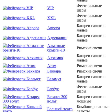
малые
Фестивальные
VIP
шары
Фестивальные
XXL
шары
Батареи салютов
Аврора
малые
Батареи салютов
Адреналин
малые
Алмазные
Римские свечи
брызги-10
Батареи салютов
Алхимик
малые
Атом
Римские свечи
Баккара
Римские свечи
Батареи салютов
Баламут
малые
Фестивальные
Барбус
шары
Батарея 300
Батареи салютов
вольт
мощные
Комбинированные
Большой театр
салюты