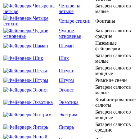
Четыре на
Батареи салютов
четыре
малые
Четыре стихии
Фонтаны
Чудное
Батареи салютов
мгновенье
средние
Наземные
Шаман
фейерверки
Батареи салютов
Шик
малые
Батареи салютов
Штука
мощные
Штурм
Римские свечи
Батареи салютов
Эгоист
малые
Комбинированные
Экзотика
салюты
Батареи салютов
Экстрим
мощные
Батареи салютов
Янтарь
средние