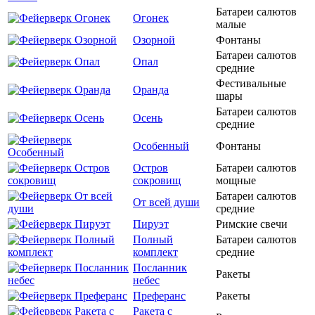
Батареи салютов
Огонек
малые
Озорной
Фонтаны
Батареи салютов
Опал
средние
Фестивальные
Оранда
шары
Батареи салютов
Осень
средние
Особенный
Фонтаны
Остров
Батареи салютов
сокровищ
мощные
Батареи салютов
От всей души
средние
Пируэт
Римские свечи
Полный
Батареи салютов
комплект
средние
Посланник
Ракеты
небес
Преферанс
Ракеты
Ракета с