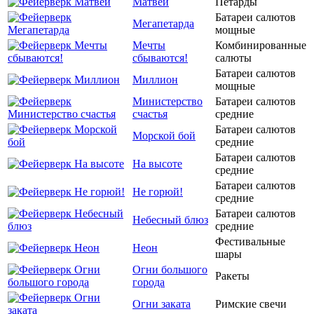
Матвей
Петарды
Батареи салютов
Мегапетарда
мощные
Мечты
Комбинированные
сбываются!
салюты
Батареи салютов
Миллион
мощные
Министерство
Батареи салютов
счастья
средние
Батареи салютов
Морской бой
средние
Батареи салютов
На высоте
средние
Батареи салютов
Не горюй!
средние
Батареи салютов
Небесный блюз
средние
Фестивальные
Неон
шары
Огни большого
Ракеты
города
Огни заката
Римские свечи