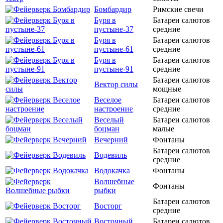
Бомбардир
Римские свечи
Буря в
Батареи салютов
пустыне-37
средние
Буря в
Батареи салютов
пустыне-61
средние
Буря в
Батареи салютов
пустыне-91
средние
Батареи салютов
Вектор силы
мощные
Веселое
Батареи салютов
настроение
средние
Веселый
Батареи салютов
боцман
малые
Вечерний
Фонтаны
Батареи салютов
Водевиль
средние
Водокачка
Фонтаны
Волшебные
Фонтаны
рыбки
Батареи салютов
Восторг
средние
Восточный
Батареи салютов