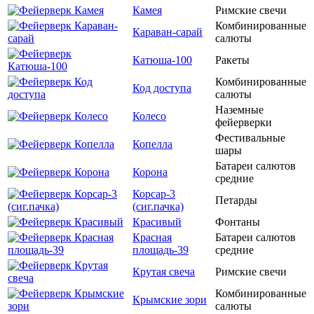
Камея
Римские свечи
Комбинированные
Караван-сарай
салюты
Катюша-100
Ракеты
Комбинированные
Код доступа
салюты
Наземные
Колесо
фейерверки
Фестивальные
Копелла
шары
Батареи салютов
Корона
средние
Корсар-3
Петарды
(сиг.пачка)
Красивый
Фонтаны
Красная
Батареи салютов
площадь-39
средние
Крутая свеча
Римские свечи
Комбинированные
Крымские зори
салюты