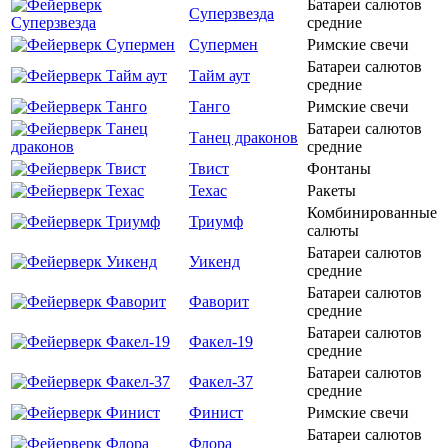
Батареи салютов
Суперзвезда
средние
Супермен
Римские свечи
Батареи салютов
Тайм аут
средние
Танго
Римские свечи
Батареи салютов
Танец драконов
средние
Твист
Фонтаны
Техас
Ракеты
Комбинированные
Триумф
салюты
Батареи салютов
Уикенд
средние
Батареи салютов
Фаворит
средние
Батареи салютов
Факел-19
средние
Батареи салютов
Факел-37
средние
Финист
Римские свечи
Батареи салютов
Флора