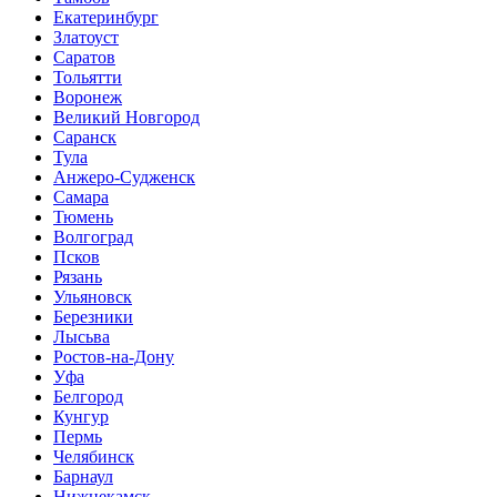
Екатеринбург
Златоуст
Саратов
Тольятти
Воронеж
Великий Новгород
Саранск
Тула
Анжеро-Судженск
Самара
Тюмень
Волгоград
Псков
Рязань
Ульяновск
Березники
Лысьва
Ростов-на-Дону
Уфа
Белгород
Кунгур
Пермь
Челябинск
Барнаул
Нижнекамск