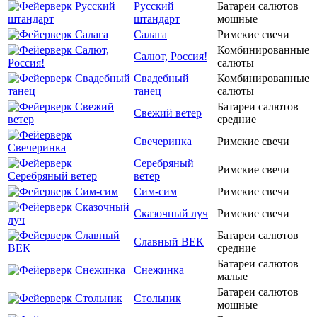
Русский
Батареи салютов
штандарт
мощные
Салага
Римские свечи
Комбинированные
Салют, Россия!
салюты
Свадебный
Комбинированные
танец
салюты
Батареи салютов
Свежий ветер
средние
Свечеринка
Римские свечи
Серебряный
Римские свечи
ветер
Сим-сим
Римские свечи
Сказочный луч
Римские свечи
Батареи салютов
Славный ВЕК
средние
Батареи салютов
Снежинка
малые
Батареи салютов
Стольник
мощные