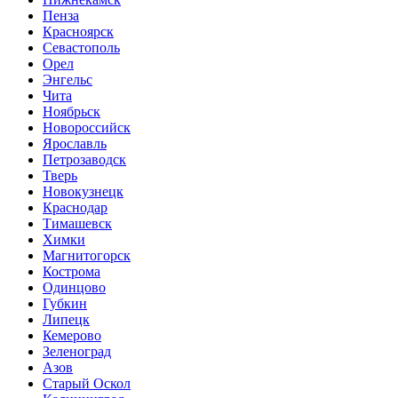
Пенза
Красноярск
Севастополь
Орел
Энгельс
Чита
Ноябрьск
Новороссийск
Ярославль
Петрозаводск
Тверь
Новокузнецк
Краснодар
Тимашевск
Химки
Магнитогорск
Кострома
Одинцово
Губкин
Липецк
Кемерово
Зеленоград
Азов
Старый Оскол