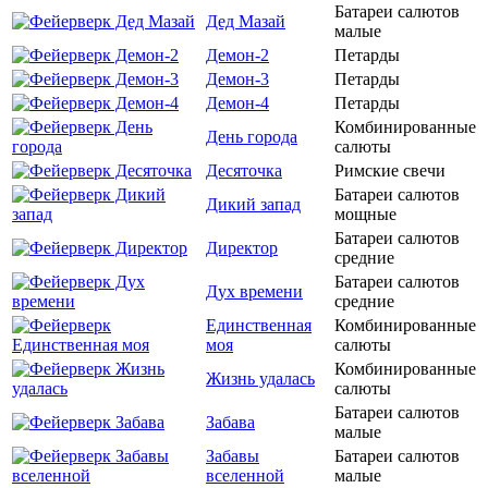
Батареи салютов
Дед Мазай
малые
Демон-2
Петарды
Демон-3
Петарды
Демон-4
Петарды
Комбинированные
День города
салюты
Десяточка
Римские свечи
Батареи салютов
Дикий запад
мощные
Батареи салютов
Директор
средние
Батареи салютов
Дух времени
средние
Единственная
Комбинированные
моя
салюты
Комбинированные
Жизнь удалась
салюты
Батареи салютов
Забава
малые
Забавы
Батареи салютов
вселенной
малые