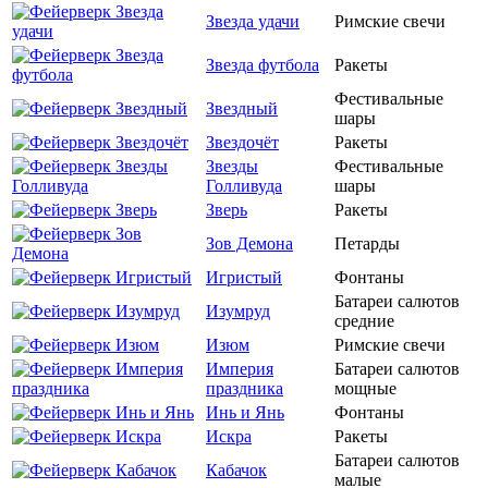
Звезда удачи
Римские свечи
Звезда футбола
Ракеты
Фестивальные
Звездный
шары
Звездочёт
Ракеты
Звезды
Фестивальные
Голливуда
шары
Зверь
Ракеты
Зов Демона
Петарды
Игристый
Фонтаны
Батареи салютов
Изумруд
средние
Изюм
Римские свечи
Империя
Батареи салютов
праздника
мощные
Инь и Янь
Фонтаны
Искра
Ракеты
Батареи салютов
Кабачок
малые